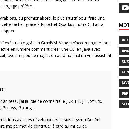
e langage préféré.
raît pas, au premier abord, le plus intuitif pour faire une
 cette tâche : grâce à Picocli et Quarkus, notre CLI aura
MOT
velopper.
AC
vrai” exécutable grâce à GraalVM. Venez m’accompagner lors
mettre en lumière comment créer une CLI en Java avec
ANN
sait, avec un peu de magie, on aura au final un vrai assistant
CI/
FUN
JAV
s !
PER
nées, j’ai la joie de connaître le JDK 1.1, JEE, Struts,
SEC
r, Groovy, Golang, …
 relations avec les développeurs je suis devenu DevRel
ure me permet de continuer à être au milieu de