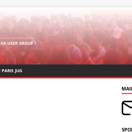
AVA USER GROUP !
E PARIS JUG
MAI
SPO