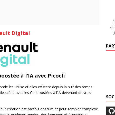
ult Digital
PAR
boostée à l’IA avec Picocli
de les utilise et elles existent depuis la nuit des temps.
de scène avec les CLI boostées à l’IA devenant de vrais
SOC
leur création est parfois obscure et peut sembler complexe.
is depuis quelques années, des langages et frameworks