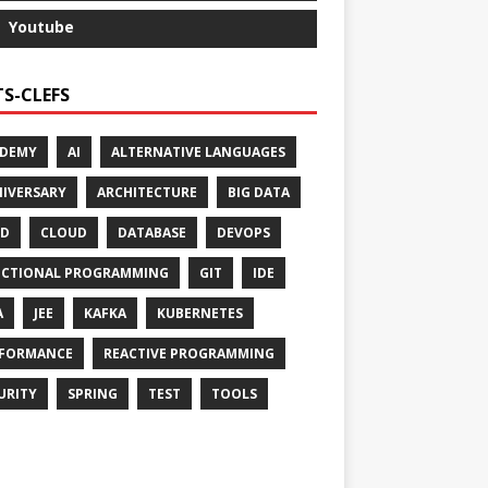
Youtube
S-CLEFS
ADEMY
AI
ALTERNATIVE LANGUAGES
IVERSARY
ARCHITECTURE
BIG DATA
CD
CLOUD
DATABASE
DEVOPS
CTIONAL PROGRAMMING
GIT
IDE
A
JEE
KAFKA
KUBERNETES
FORMANCE
REACTIVE PROGRAMMING
URITY
SPRING
TEST
TOOLS