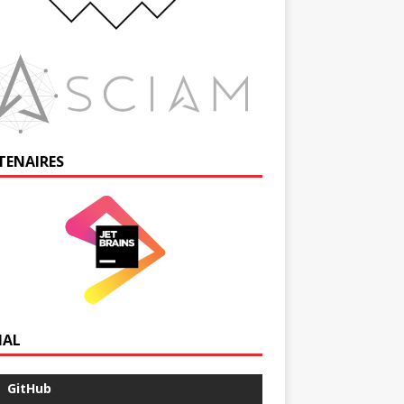
TENAIRES
IAL
GitHub