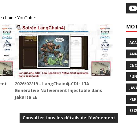
re chaîne YouTube:
MOT
AC
ANN
CI/
FUN
gent
2026/02/19 - LangChain4j-CDI : L’IA
JAV
Générative Nativement Injectable dans
Jakarta EE
PER
SEC
Consulter tous les détails de l'évènement