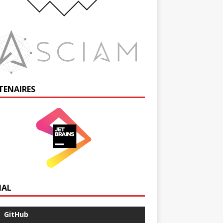
TENAIRES
IAL
GitHub