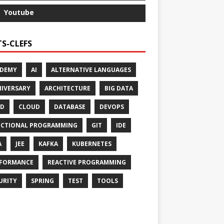
Youtube
S-CLEFS
ADEMY
AI
ALTERNATIVE LANGUAGES
IVERSARY
ARCHITECTURE
BIG DATA
CD
CLOUD
DATABASE
DEVOPS
CTIONAL PROGRAMMING
GIT
IDE
A
JEE
KAFKA
KUBERNETES
FORMANCE
REACTIVE PROGRAMMING
URITY
SPRING
TEST
TOOLS