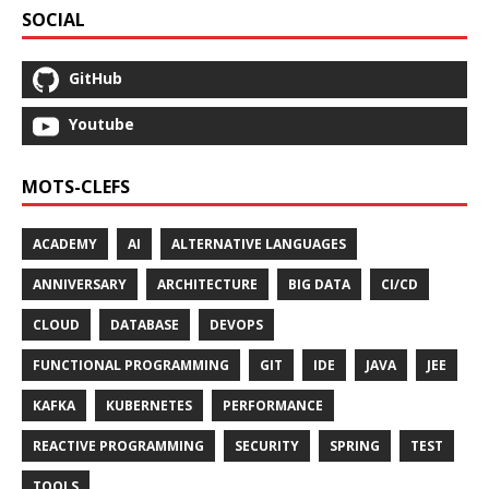
SOCIAL
GitHub
Youtube
MOTS-CLEFS
ACADEMY
AI
ALTERNATIVE LANGUAGES
ANNIVERSARY
ARCHITECTURE
BIG DATA
CI/CD
CLOUD
DATABASE
DEVOPS
FUNCTIONAL PROGRAMMING
GIT
IDE
JAVA
JEE
KAFKA
KUBERNETES
PERFORMANCE
REACTIVE PROGRAMMING
SECURITY
SPRING
TEST
TOOLS