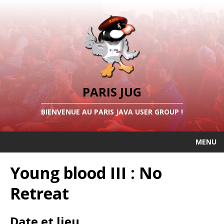
PARIS JUG
BIENVENUE AU PARIS JAVA USER GROUP !
MENU
Young blood III : No
Retreat
Date et lieu