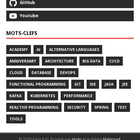
GitHub
Youtube
MOTS-CLEFS
ACADEMY
AI
ALTERNATIVE LANGUAGES
ANNIVERSARY
ARCHITECTURE
BIG DATA
CI/CD
CLOUD
DATABASE
DEVOPS
FUNCTIONAL PROGRAMMING
GIT
IDE
JAVA
JEE
KAFKA
KUBERNETES
PERFORMANCE
REACTIVE PROGRAMMING
SECURITY
SPRING
TEST
TOOLS
© 2026 Paris JUG.
Produit par
Hugo
et le thème
Mainroad
.