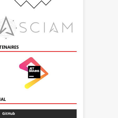
TENAIRES
IAL
GitHub