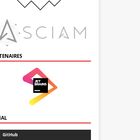
TENAIRES
IAL
GitHub