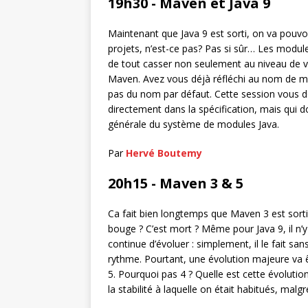
19h30 - Maven et Java 9
Maintenant que Java 9 est sorti, on va pouv
projets, n’est-ce pas? Pas si sûr… Les module
de tout casser non seulement au niveau de 
Maven. Avez vous déjà réfléchi au nom de mo
pas du nom par défaut. Cette session vous d
directement dans la spécification, mais qui d
générale du système de modules Java.
Par
Hervé Boutemy
20h15 - Maven 3 & 5
Ca fait bien longtemps que Maven 3 est sorti.
bouge ? C’est mort ? Même pour Java 9, il n’
continue d’évoluer : simplement, il le fait san
rythme. Pourtant, une évolution majeure va ê
5. Pourquoi pas 4 ? Quelle est cette évolutio
la stabilité à laquelle on était habitués, ma