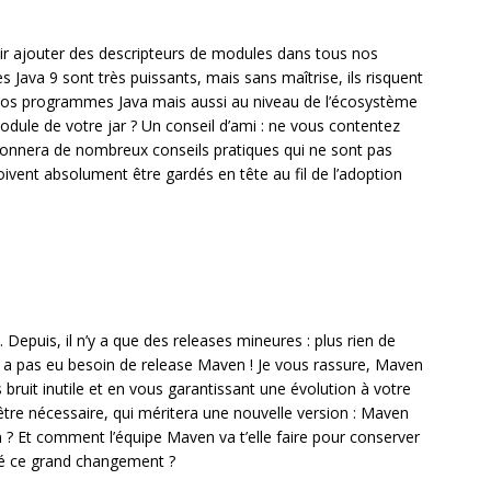
oir ajouter des descripteurs de modules dans tous nos
s Java 9 sont très puissants, mais sans maîtrise, ils risquent
vos programmes Java mais aussi au niveau de l’écosystème
dule de votre jar ? Un conseil d’ami : ne vous contentez
onnera de nombreux conseils pratiques qui ne sont pas
oivent absolument être gardés en tête au fil de l’adoption
 Depuis, il n’y a que des releases mineures : plus rien de
y a pas eu besoin de release Maven ! Je vous rassure, Maven
s bruit inutile et en vous garantissant une évolution à votre
tre nécessaire, qui méritera une nouvelle version : Maven
n ? Et comment l’équipe Maven va t’elle faire pour conserver
lgré ce grand changement ?