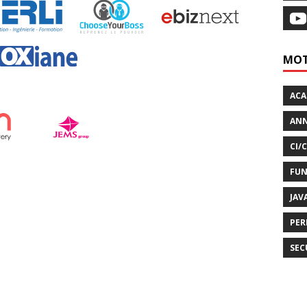
MOT
AC
ANN
CI/
FUN
JAV
PER
SEC