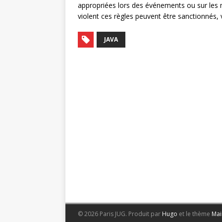
appropriées lors des événements ou sur les m
violent ces règles peuvent être sanctionnés, 
JAVA
© 2026 Paris JUG.
Produit par
Hugo
et le thème
Mai