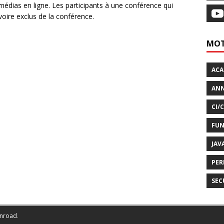
édias en ligne. Les participants à une conférence qui
voire exclus de la conférence.
MOT
AC
ANN
CI/
FUN
JAV
PER
SEC
nroad
.