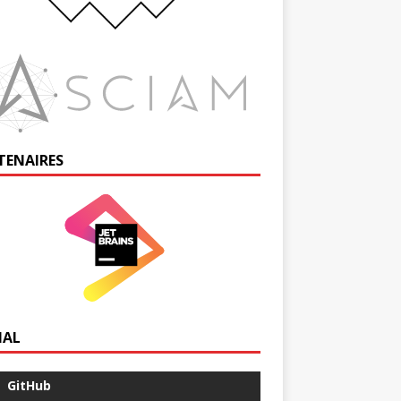
TENAIRES
IAL
GitHub