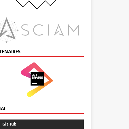
TENAIRES
IAL
GitHub