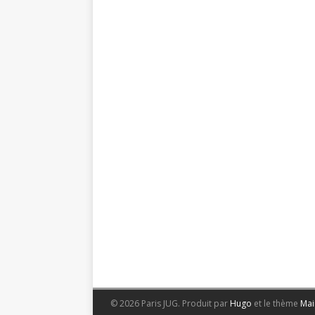
© 2026 Paris JUG.
Produit par
Hugo
et le thème
Mai