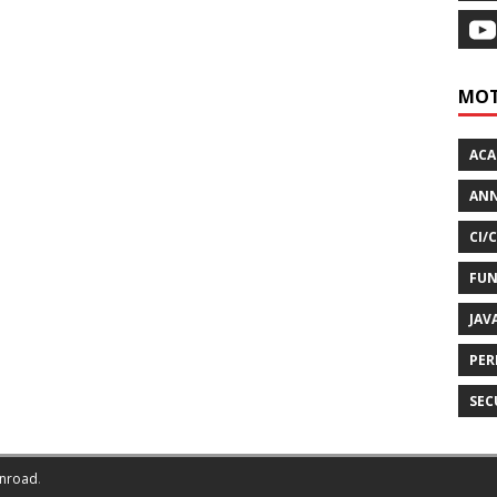
MOT
AC
ANN
CI/
FUN
JAV
PER
SEC
nroad
.