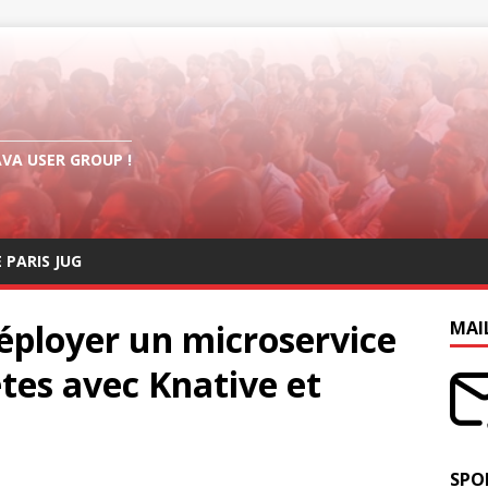
AVA USER GROUP !
E PARIS JUG
Déployer un microservice
MAI
tes avec Knative et
SPO