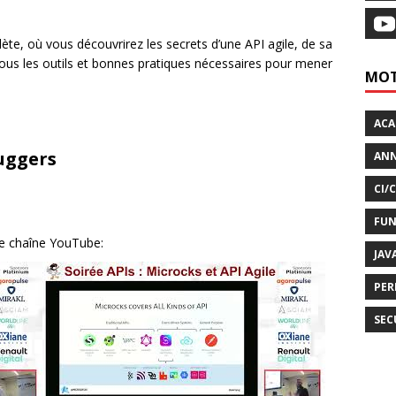
te, où vous découvrirez les secrets d’une API agile, de sa
tous les outils et bonnes pratiques nécessaires pour mener
MOT
AC
uggers
ANN
CI/
FUN
re chaîne YouTube:
JAV
PER
SEC