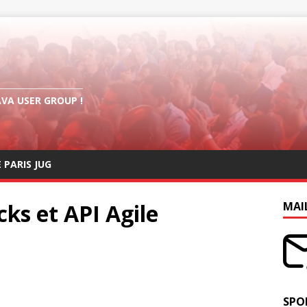
AVA USER GROUP !
E PARIS JUG
cks et API Agile
MAI
SPO