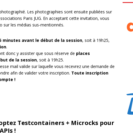
t photographié. Les photographies sont ensuite publiées sur
associations Paris JUG. En acceptant cette invitation, vous
oto sur les médias sus-mentionnés.
5 minutes avant le début de la session
, soit à 19h25,
ion
.
nt donc y assister que sous réserve de
places
ébut de la session
, soit à 19h25.
resse mail valide sur laquelle vous recevrez une demande de
ndre afin de valider votre inscription.
Toute inscription
ompte !
 adoptez Testcontainers + Microcks pour
APIs !