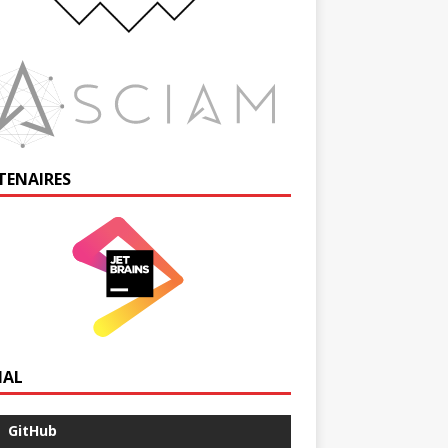
TENAIRES
IAL
GitHub