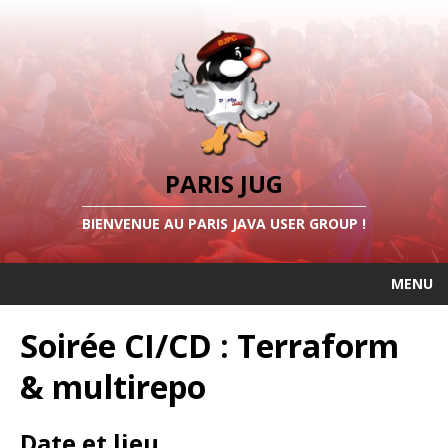
PARIS JUG
BIENVENUE AU PARIS JAVA USER GROUP !
MENU
Soirée CI/CD : Terraform
& multirepo
Date et lieu