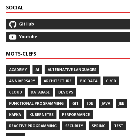
SOCIAL
GitHub
Youtube
MOTS-CLEFS
ACADEMY
AI
ALTERNATIVE LANGUAGES
ANNIVERSARY
ARCHITECTURE
BIG DATA
CI/CD
CLOUD
DATABASE
DEVOPS
FUNCTIONAL PROGRAMMING
GIT
IDE
JAVA
JEE
KAFKA
KUBERNETES
PERFORMANCE
REACTIVE PROGRAMMING
SECURITY
SPRING
TEST