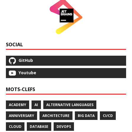
SOCIAL
GitHub
Youtube
MOTS-CLEFS
ACADEMY
AI
ALTERNATIVE LANGUAGES
ANNIVERSARY
ARCHITECTURE
BIG DATA
CI/CD
CLOUD
DATABASE
DEVOPS