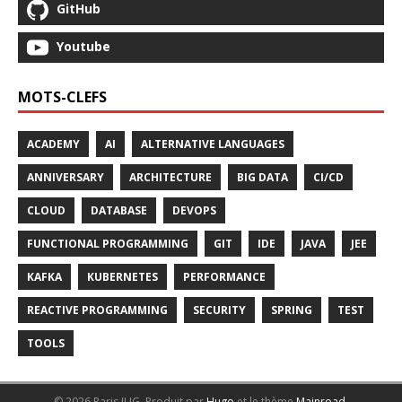
GitHub
Youtube
MOTS-CLEFS
ACADEMY
AI
ALTERNATIVE LANGUAGES
ANNIVERSARY
ARCHITECTURE
BIG DATA
CI/CD
CLOUD
DATABASE
DEVOPS
FUNCTIONAL PROGRAMMING
GIT
IDE
JAVA
JEE
KAFKA
KUBERNETES
PERFORMANCE
REACTIVE PROGRAMMING
SECURITY
SPRING
TEST
TOOLS
© 2026 Paris JUG.
Produit par
Hugo
et le thème
Mainroad
.