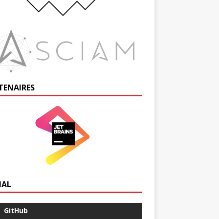
TENAIRES
IAL
GitHub