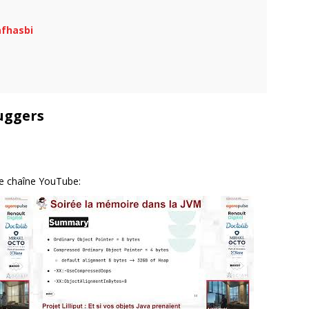
fhasbi
uggers
re chaîne YouTube: