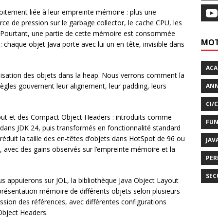
oitement liée à leur empreinte mémoire : plus une
ce de pression sur le garbage collector, le cache CPU, les
e. Pourtant, une partie de cette mémoire est consommée
MOT
haque objet Java porte avec lui un en-tête, invisible dans
AC
nisation des objets dans la heap. Nous verrons comment la
ègles gouvernent leur alignement, leur padding, leurs
ANN
CI/
lliput et des Compact Object Headers : introduits comme
FUN
 dans JDK 24, puis transformés en fonctionnalité standard
réduit la taille des en-têtes d’objets dans HotSpot de 96 ou
JAV
ts, avec des gains observés sur l’empreinte mémoire et la
PER
SEC
s appuierons sur JOL, la bibliothèque Java Object Layout
présentation mémoire de différents objets selon plusieurs
sion des références, avec différentes configurations
Object Headers.