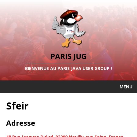
PARIS JUG
BIENVENUE AU PARIS JAVA USER GROUP !
MENU
Sfeir
Adresse
48 Rue Jacques Dulud, 92200 Neuilly-sur-Seine, France