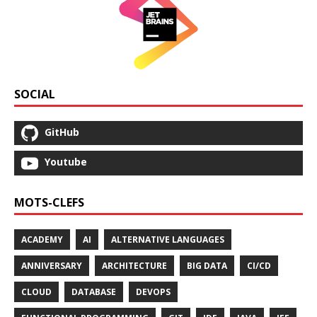
SOCIAL
GitHub
Youtube
MOTS-CLEFS
ACADEMY
AI
ALTERNATIVE LANGUAGES
ANNIVERSARY
ARCHITECTURE
BIG DATA
CI/CD
CLOUD
DATABASE
DEVOPS