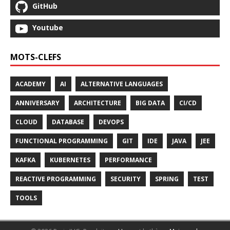
GitHub
Youtube
MOTS-CLEFS
ACADEMY
AI
ALTERNATIVE LANGUAGES
ANNIVERSARY
ARCHITECTURE
BIG DATA
CI/CD
CLOUD
DATABASE
DEVOPS
FUNCTIONAL PROGRAMMING
GIT
IDE
JAVA
JEE
KAFKA
KUBERNETES
PERFORMANCE
REACTIVE PROGRAMMING
SECURITY
SPRING
TEST
TOOLS