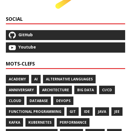
SOCIAL
GitHub
Youtube
MOTS-CLEFS
ACADEMY
AI
ALTERNATIVE LANGUAGES
ANNIVERSARY
ARCHITECTURE
BIG DATA
CI/CD
CLOUD
DATABASE
DEVOPS
FUNCTIONAL PROGRAMMING
GIT
IDE
JAVA
JEE
KAFKA
KUBERNETES
PERFORMANCE