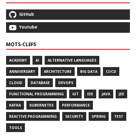
GitHub
Youtube
MOTS-CLEFS
ACADEMY
AI
ALTERNATIVE LANGUAGES
ANNIVERSARY
ARCHITECTURE
BIG DATA
CI/CD
CLOUD
DATABASE
DEVOPS
FUNCTIONAL PROGRAMMING
GIT
IDE
JAVA
JEE
KAFKA
KUBERNETES
PERFORMANCE
REACTIVE PROGRAMMING
SECURITY
SPRING
TEST
TOOLS