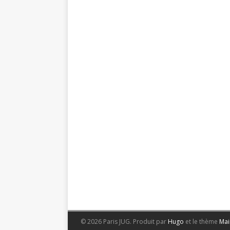
© 2026 Paris JUG.
Produit par
Hugo
et le thème
Mai