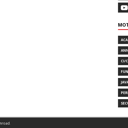
MOT
AC
ANN
CI/
FUN
JAV
PER
SEC
nroad
.