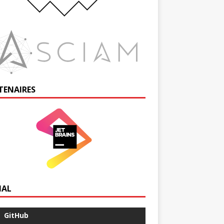
TENAIRES
IAL
GitHub