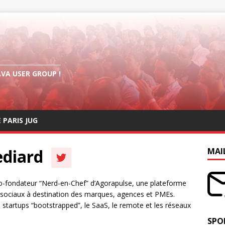
AVA USER GROUP !
E PARIS JUG
ediard
MAI
co-fondateur “Nerd-en-Chef” d’Agorapulse, une plateforme
 sociaux à destination des marques, agences et PMEs.
s startups “bootstrapped”, le SaaS, le remote et les réseaux
SPO