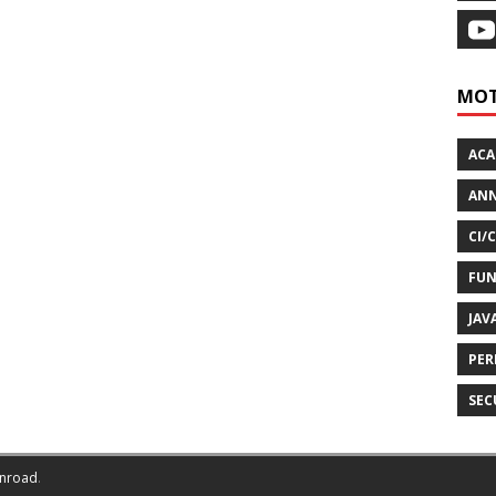
MOT
AC
ANN
CI/
FUN
JAV
PER
SEC
nroad
.