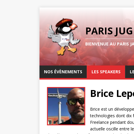
PARIS JUG
BIENVENUE AU PARIS J
NOS ÉVÈNEMENTS
LES SPEAKERS
L
Brice Lep
Brice est un développeu
technologies dont dix f
Freelance pendant douz
actuelle oscille entre 