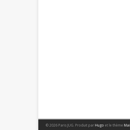
© 2026 Paris JUG.
Produit par
Hugo
et le thème
Mai