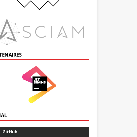
TENAIRES
IAL
GitHub