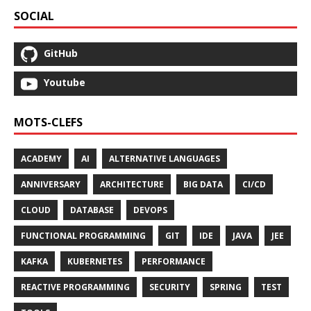
SOCIAL
GitHub
Youtube
MOTS-CLEFS
ACADEMY
AI
ALTERNATIVE LANGUAGES
ANNIVERSARY
ARCHITECTURE
BIG DATA
CI/CD
CLOUD
DATABASE
DEVOPS
FUNCTIONAL PROGRAMMING
GIT
IDE
JAVA
JEE
KAFKA
KUBERNETES
PERFORMANCE
REACTIVE PROGRAMMING
SECURITY
SPRING
TEST