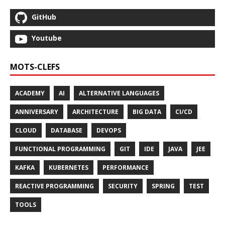
GitHub
Youtube
MOTS-CLEFS
ACADEMY
AI
ALTERNATIVE LANGUAGES
ANNIVERSARY
ARCHITECTURE
BIG DATA
CI/CD
CLOUD
DATABASE
DEVOPS
FUNCTIONAL PROGRAMMING
GIT
IDE
JAVA
JEE
KAFKA
KUBERNETES
PERFORMANCE
REACTIVE PROGRAMMING
SECURITY
SPRING
TEST
TOOLS