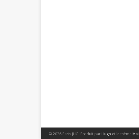
© 2026 Paris JUG.
Produit par
Hugo
et le thème
Mai