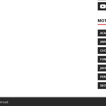
MOT
AC
ANN
CI/
FUN
JAV
PER
SEC
nroad
.