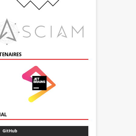
TENAIRES
IAL
GitHub