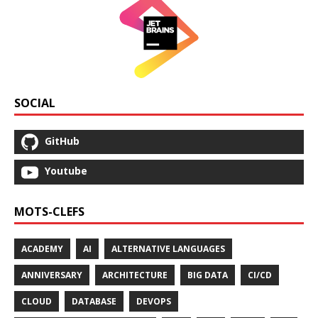
SOCIAL
GitHub
Youtube
MOTS-CLEFS
ACADEMY
AI
ALTERNATIVE LANGUAGES
ANNIVERSARY
ARCHITECTURE
BIG DATA
CI/CD
CLOUD
DATABASE
DEVOPS