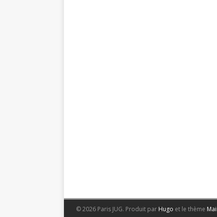
© 2026 Paris JUG.
Produit par
Hugo
et le thème
Mai