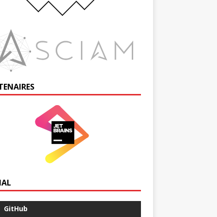
TENAIRES
IAL
GitHub