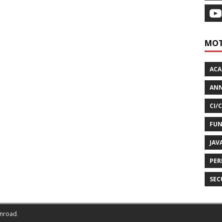
MOT
AC
ANN
CI/
FUN
JAV
PER
SEC
nroad
.