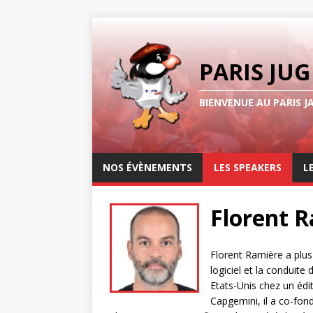
PARIS JUG
BIENVENUE AU PARIS J
NOS ÉVÈNEMENTS
LES SPEAKERS
L
Florent 
Florent Ramière a plu
logiciel et la conduite
Etats-Unis chez un édi
Capgemini, il a co-fond