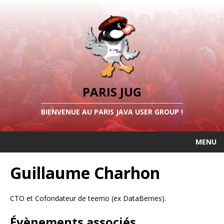
PARIS JUG
BIENVENUE AU PARIS JAVA USER GROUP !
MENU
Guillaume Charhon
CTO et Cofondateur de teemo (ex DataBerries).
Évènements associés