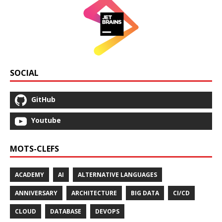
SOCIAL
GitHub
Youtube
MOTS-CLEFS
ACADEMY
AI
ALTERNATIVE LANGUAGES
ANNIVERSARY
ARCHITECTURE
BIG DATA
CI/CD
CLOUD
DATABASE
DEVOPS