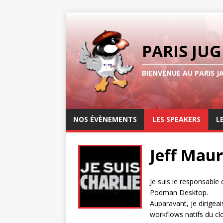
PARIS JUG
BIENVENUE AU PARIS J
NOS ÉVÈNEMENTS
LES SPEAKERS
L
Jeff Mau
Je suis le responsable
Podman Desktop.
Auparavant, je dirigea
workflows natifs du cl