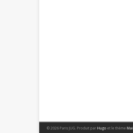
© 2026 Paris JUG.
Produit par
Hugo
et le thème
Mai