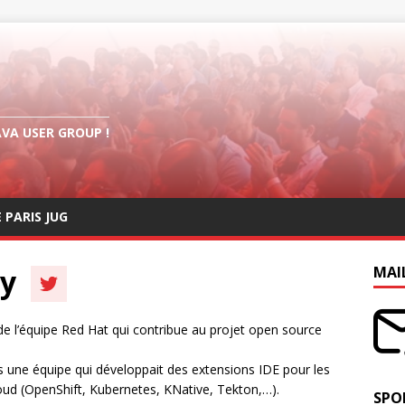
AVA USER GROUP !
E PARIS JUG
ry
MAI
 de l’équipe Red Hat qui contribue au projet open source
is une équipe qui développait des extensions IDE pour les
oud (OpenShift, Kubernetes, KNative, Tekton,…).
SPO