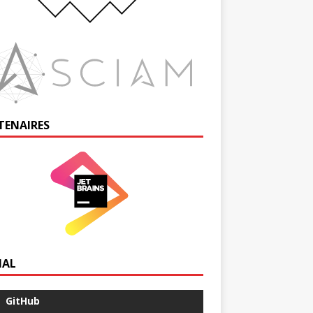
TENAIRES
IAL
GitHub