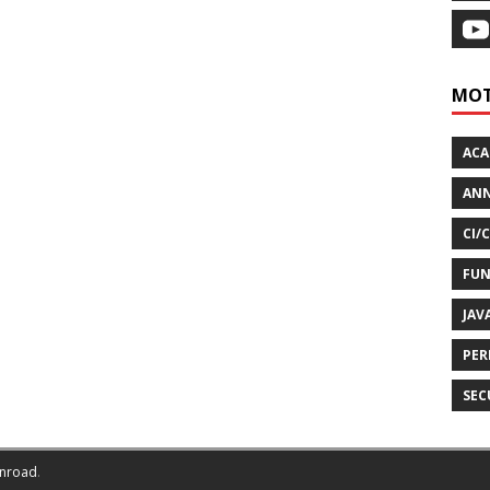
MOT
AC
ANN
CI/
FUN
JAV
PER
SEC
nroad
.