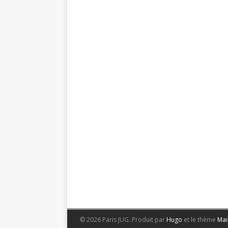
© 2026 Paris JUG.
Produit par
Hugo
et le thème
Mai