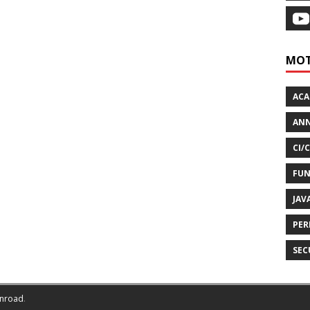
MOT
AC
ANN
CI/
FUN
JAV
PER
SEC
nroad
.