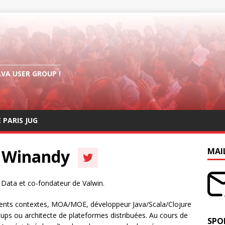
AVA USER GROUP !
E PARIS JUG
 Winandy
MAI
 Data et co-­fondateur de Valwin.
fférents contextes, MOA/MOE, développeur Java/Scala/Clojure
tups ou architecte de plateformes distribuées. Au cours de
SPO