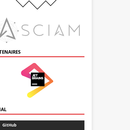
TENAIRES
IAL
GitHub