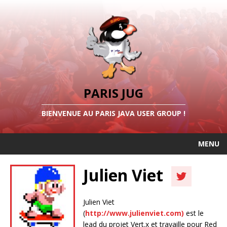
PARIS JUG
BIENVENUE AU PARIS JAVA USER GROUP !
MENU
Julien Viet
Julien Viet
(
http://www.julienviet.com)
est le
lead du projet Vert.x et travaille pour Red