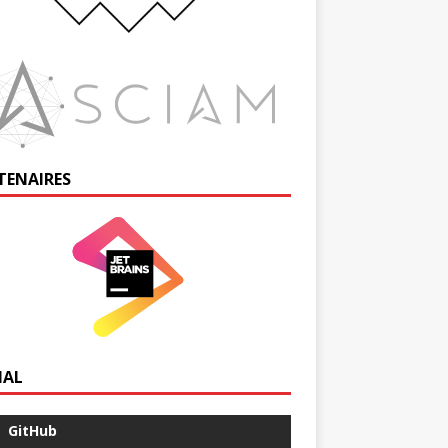
TENAIRES
IAL
GitHub