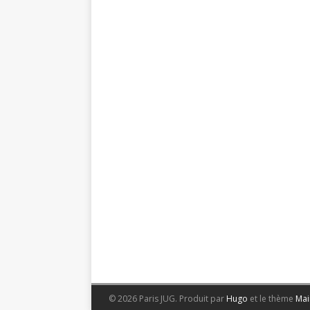
© 2026 Paris JUG.
Produit par
Hugo
et le thème
Mai