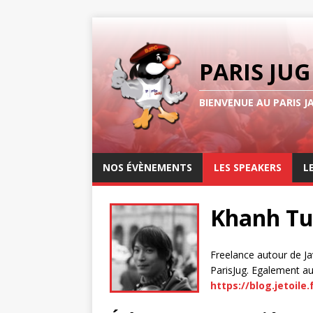
PARIS JUG
BIENVENUE AU PARIS J
NOS ÉVÈNEMENTS
LES SPEAKERS
L
Khanh T
Freelance autour de J
ParisJug. Egalement au
https://blog.jetoile.