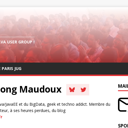
AVA USER GROUP !
E PARIS JUG
uong Maudoux
MAI
ava/JavaEE et du BigData, geek et techno addict. Membre du
teur, à ses heures perdues, du blog
fr
SPO