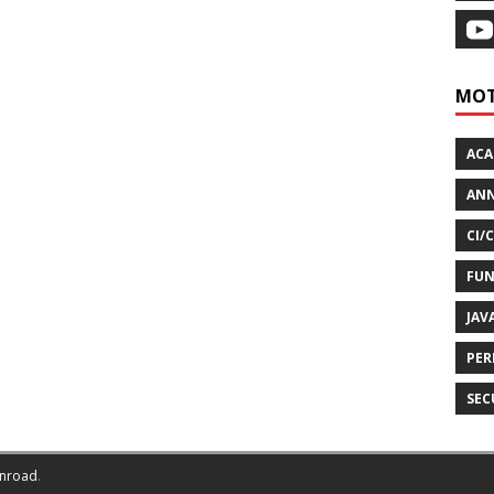
MOT
AC
ANN
CI/
FUN
JAV
PER
SEC
nroad
.