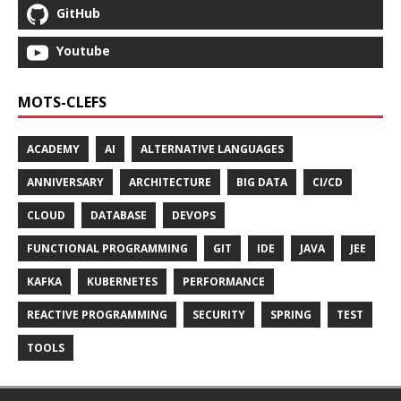
GitHub
Youtube
MOTS-CLEFS
ACADEMY
AI
ALTERNATIVE LANGUAGES
ANNIVERSARY
ARCHITECTURE
BIG DATA
CI/CD
CLOUD
DATABASE
DEVOPS
FUNCTIONAL PROGRAMMING
GIT
IDE
JAVA
JEE
KAFKA
KUBERNETES
PERFORMANCE
REACTIVE PROGRAMMING
SECURITY
SPRING
TEST
TOOLS