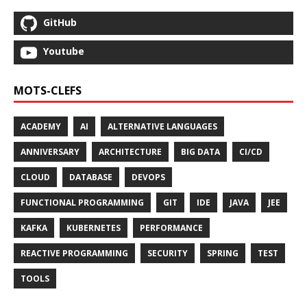
GitHub
Youtube
MOTS-CLEFS
ACADEMY
AI
ALTERNATIVE LANGUAGES
ANNIVERSARY
ARCHITECTURE
BIG DATA
CI/CD
CLOUD
DATABASE
DEVOPS
FUNCTIONAL PROGRAMMING
GIT
IDE
JAVA
JEE
KAFKA
KUBERNETES
PERFORMANCE
REACTIVE PROGRAMMING
SECURITY
SPRING
TEST
TOOLS