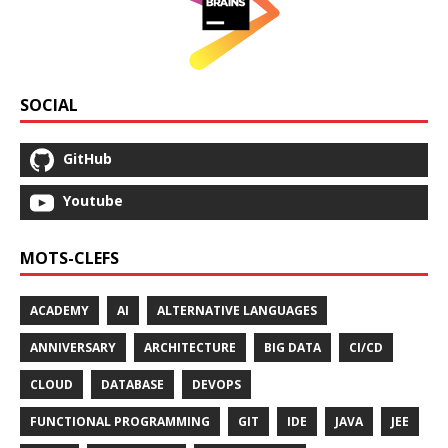
SOCIAL
GitHub
Youtube
MOTS-CLEFS
ACADEMY
AI
ALTERNATIVE LANGUAGES
ANNIVERSARY
ARCHITECTURE
BIG DATA
CI/CD
CLOUD
DATABASE
DEVOPS
FUNCTIONAL PROGRAMMING
GIT
IDE
JAVA
JEE