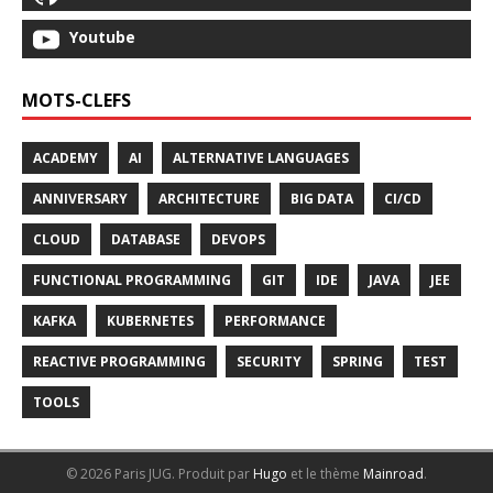
Youtube
MOTS-CLEFS
ACADEMY
AI
ALTERNATIVE LANGUAGES
ANNIVERSARY
ARCHITECTURE
BIG DATA
CI/CD
CLOUD
DATABASE
DEVOPS
FUNCTIONAL PROGRAMMING
GIT
IDE
JAVA
JEE
KAFKA
KUBERNETES
PERFORMANCE
REACTIVE PROGRAMMING
SECURITY
SPRING
TEST
TOOLS
© 2026 Paris JUG.
Produit par
Hugo
et le thème
Mainroad
.