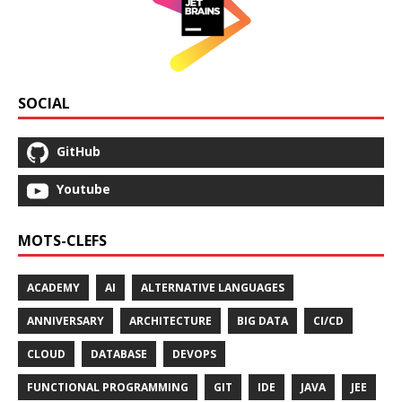
SOCIAL
GitHub
Youtube
MOTS-CLEFS
ACADEMY
AI
ALTERNATIVE LANGUAGES
ANNIVERSARY
ARCHITECTURE
BIG DATA
CI/CD
CLOUD
DATABASE
DEVOPS
FUNCTIONAL PROGRAMMING
GIT
IDE
JAVA
JEE