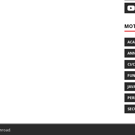
MOT
AC
ANN
CI/
FUN
JAV
PER
SEC
nroad
.