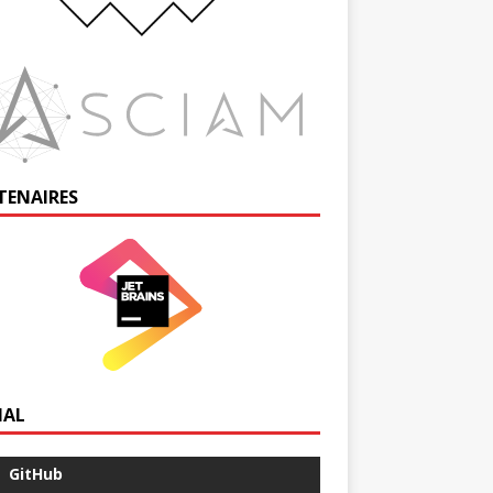
TENAIRES
IAL
GitHub