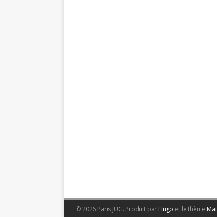
© 2026 Paris JUG.
Produit par
Hugo
et le thème
Mai