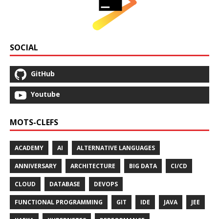
SOCIAL
GitHub
Youtube
MOTS-CLEFS
ACADEMY
AI
ALTERNATIVE LANGUAGES
ANNIVERSARY
ARCHITECTURE
BIG DATA
CI/CD
CLOUD
DATABASE
DEVOPS
FUNCTIONAL PROGRAMMING
GIT
IDE
JAVA
JEE