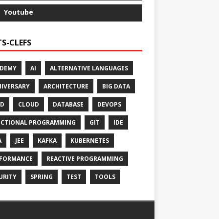
Youtube
S-CLEFS
ADEMY
AI
ALTERNATIVE LANGUAGES
IVERSARY
ARCHITECTURE
BIG DATA
CD
CLOUD
DATABASE
DEVOPS
CTIONAL PROGRAMMING
GIT
IDE
A
JEE
KAFKA
KUBERNETES
FORMANCE
REACTIVE PROGRAMMING
URITY
SPRING
TEST
TOOLS