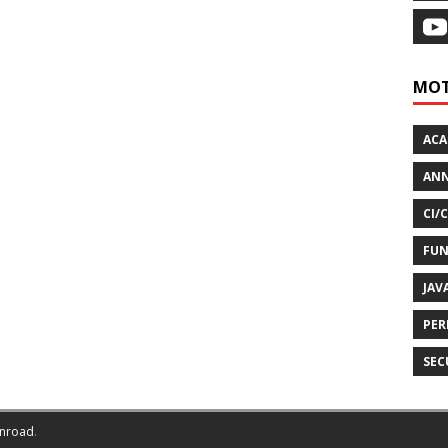
MOT
AC
ANN
CI/
FUN
JAV
PER
SEC
nroad
.