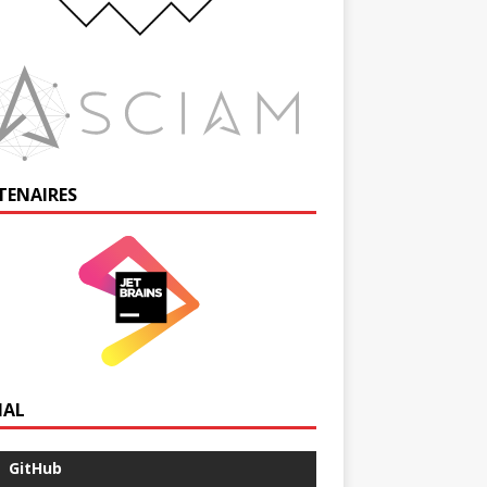
TENAIRES
IAL
GitHub