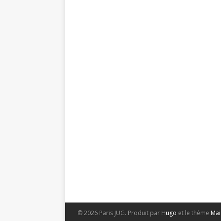
© 2026 Paris JUG.
Produit par
Hugo
et le thème
Mai