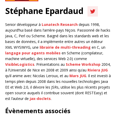
Stéphane Epardaud
Senior développeur à
Lunatech Research
depuis 1998,
aujourd’hui basé dans l’arrière-pays Niçois. Passionné de hacks
Java, C, Perl ou Scheme. Baigné dans les standards web et les
bases de données, il a implémente entre autres un éditeur
XML WYSIWYG, une
librairie de multi-threading
en C, un
langage pour agents mobiles
en Scheme (compilateur,
machine virtuelle), des services Web 2.0) comme
VisibleLogistics
. Présentations au
Scheme Workshop
2004,
à l’Université de Nice en 2008 et 2009 ainsi qu’au
Riviera JUG
qu’il anime avec Nicolas Leroux, et au
Mars JUG
. Il est investi à
temps plein depuis 2008 dans les nouvelles technologies Java
EE et Web 2.0, il dévore les JSRs, utilise les plus récents projets
open source auquels il contribue souvent (dont RESTEasy) et
est l’auteur de
jax-doclets
.
Évènements associés