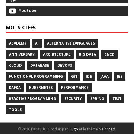
Youtube
MOTS-CLEFS
ACADEMY
AI
ALTERNATIVE LANGUAGES
ANNIVERSARY
ARCHITECTURE
BIG DATA
CI/CD
CLOUD
DATABASE
DEVOPS
FUNCTIONAL PROGRAMMING
GIT
IDE
JAVA
JEE
KAFKA
KUBERNETES
PERFORMANCE
REACTIVE PROGRAMMING
SECURITY
SPRING
TEST
TOOLS
© 2026 Paris JUG.
Produit par
Hugo
et le thème
Mainroad
.