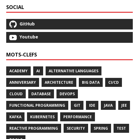
SOCIAL
GitHub
Youtube
MOTS-CLEFS
ACADEMY
AI
ALTERNATIVE LANGUAGES
ANNIVERSARY
ARCHITECTURE
BIG DATA
CI/CD
CLOUD
DATABASE
DEVOPS
FUNCTIONAL PROGRAMMING
GIT
IDE
JAVA
JEE
KAFKA
KUBERNETES
PERFORMANCE
REACTIVE PROGRAMMING
SECURITY
SPRING
TEST