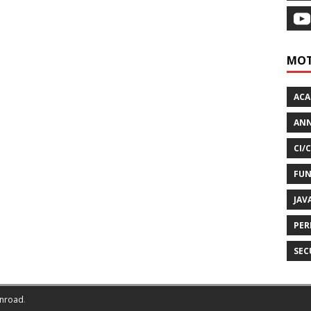
MOT
AC
ANN
CI/
FUN
JAV
PER
SEC
nroad
.