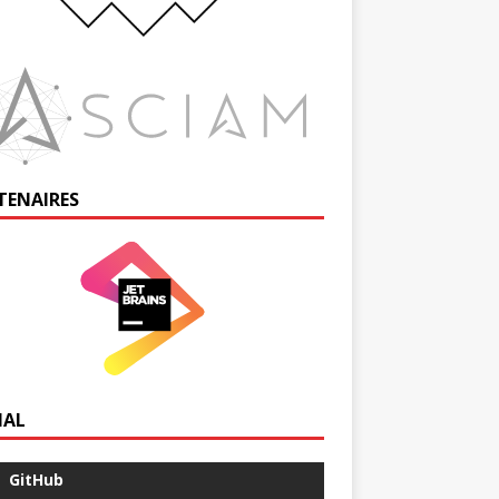
TENAIRES
IAL
GitHub