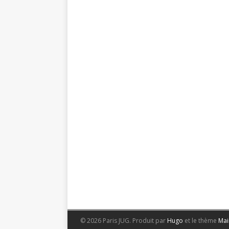
© 2026 Paris JUG.
Produit par
Hugo
et le thème
Mai