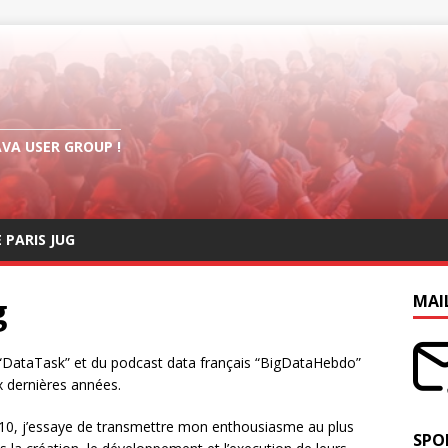
AVA USER GROUP !
E PARIS JUG
g
MAI
“DataTask” et du podcast data français “BigDataHebdo”
x dernières années.
10, j’essaye de transmettre mon enthousiasme au plus
SPO