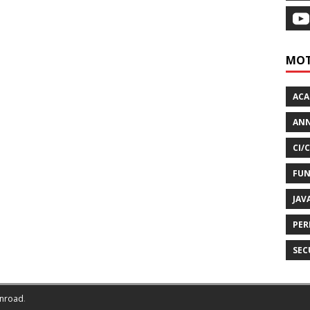
MOT
AC
ANN
CI/
FUN
JAV
PER
SEC
nroad
.