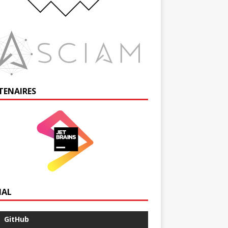
TENAIRES
IAL
GitHub