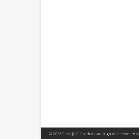
© 2026 Paris JUG.
Produit par
Hugo
et le thème
Mai