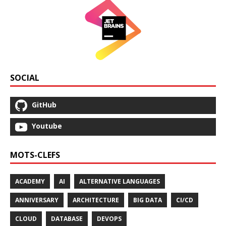
SOCIAL
GitHub
Youtube
MOTS-CLEFS
ACADEMY
AI
ALTERNATIVE LANGUAGES
ANNIVERSARY
ARCHITECTURE
BIG DATA
CI/CD
CLOUD
DATABASE
DEVOPS