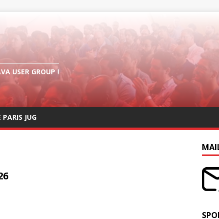
AVA USER GROUP !
E PARIS JUG
MAI
26
SPO