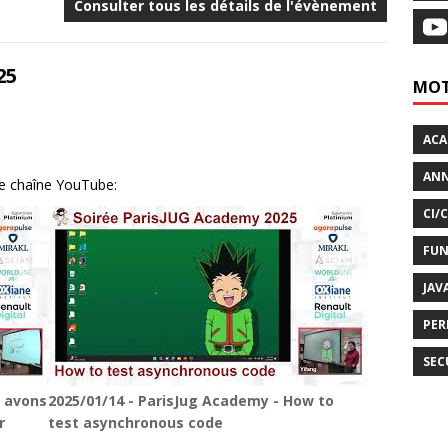
Consulter tous les détails de l'évènement
25
MOT
AC
ANN
re chaîne YouTube:
CI/
FUN
JAV
PER
SEC
s avons
2025/01/14 - ParisJug Academy - How to
r
test asynchronous code