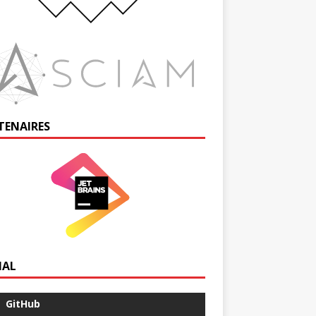
TENAIRES
IAL
GitHub