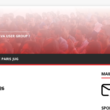
AVA USER GROUP !
E PARIS JUG
MAI
26
SPO