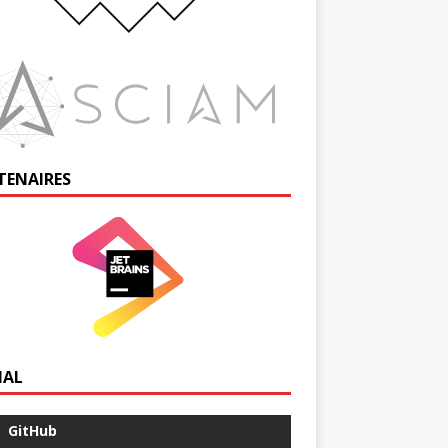
TENAIRES
IAL
GitHub