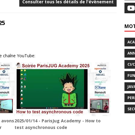
Consulter tous les détails de l'évènement
25
MOT
AC
ANN
re chaîne YouTube:
CI/
FUN
JAV
PER
SEC
s avons
2025/01/14 - ParisJug Academy - How to
r
test asynchronous code